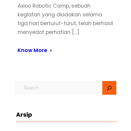
Axioo Robotic Camp, sebuah
kegiatan yang diadakan selama
tiga hari berturut-turut, telah berhasil
menyedot perhatian […]
Know More
S
e
a
r
Arsip
c
h