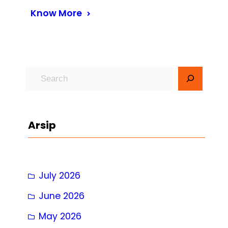
Know More
S
e
a
r
Arsip
c
h
July 2026
June 2026
May 2026