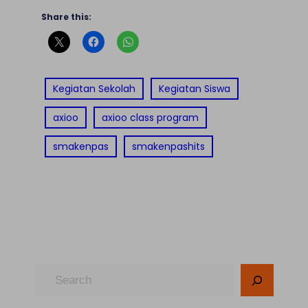
Share this:
Kegiatan Sekolah
Kegiatan Siswa
axioo
axioo class program
smakenpas
smakenpashits
S
e