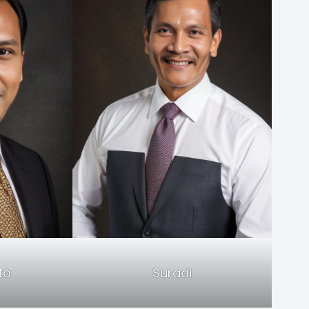
to
Suradi