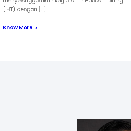
menyelenggarakan kegiatan In House Training
(IHT) dengan […]
Know More