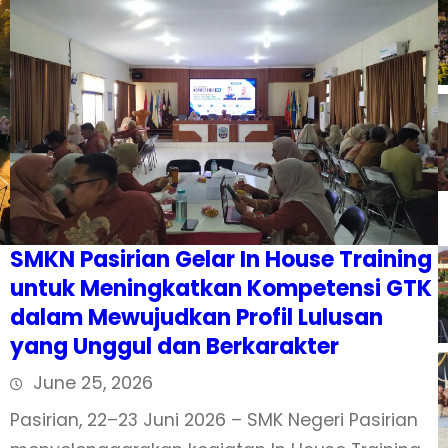
SMKN Pasirian Gelar In House Training
untuk Meningkatkan Kompetensi GTK
dalam Mewujudkan Profil Lulusan
yang Unggul dan Berkarakter
June 25, 2026
Pasirian, 22–23 Juni 2026 – SMK Negeri Pasirian