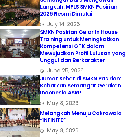
Langkah: MPLS SMKN Pasirian
2026 Resmi Dimulai
July 14, 2026
SMKN Pasirian Gelar In House
Training untuk Meningkatkan
Kompetensi GTK dalam
Mewujudkan Profil Lulusan yang
Unggul dan Berkarakter
June 25, 2026
Jumat Sehat di SMKN Pasirian:
Kobarkan Semangat Gerakan
Indonesia ASRI!
May 8, 2026
Melangkah Menuju Cakrawala
“INFINITE”
May 8, 2026