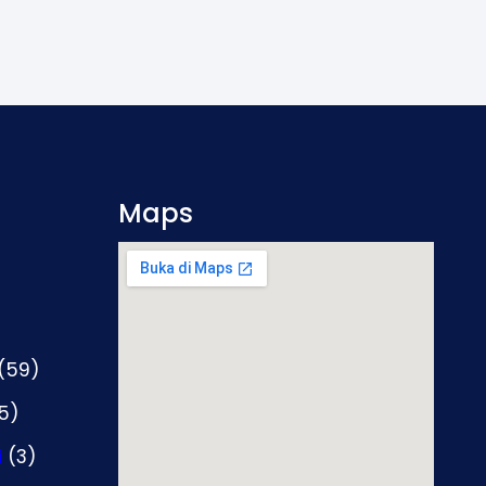
Maps
(59)
5)
i
(3)