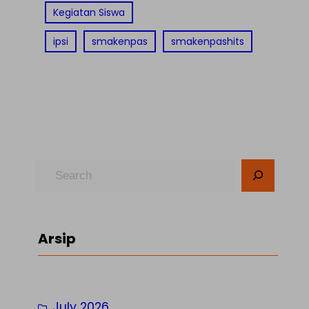
Kegiatan Siswa
ipsi
smakenpas
smakenpashits
S
e
a
r
Arsip
c
h
July 2026