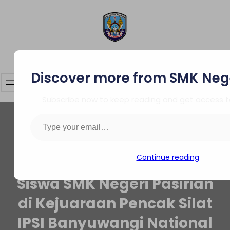
Skip
to
content
SMK Negeri Pasirian
Discover more from SMK Nege
Subscribe now to keep reading and get access to 
Type your email…
Continue reading
Prestasi Gemilang Dua
Siswa SMK Negeri Pasirian
di Kejuaraan Pencak Silat
IPSI Banyuwangi National