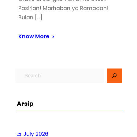
Pasirian! Marhaban ya Ramadan!
Bulan […]
Know More
S
e
a
r
Arsip
c
h
July 2026