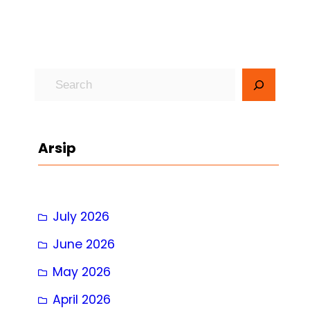
S
e
a
r
Arsip
c
h
July 2026
June 2026
May 2026
April 2026