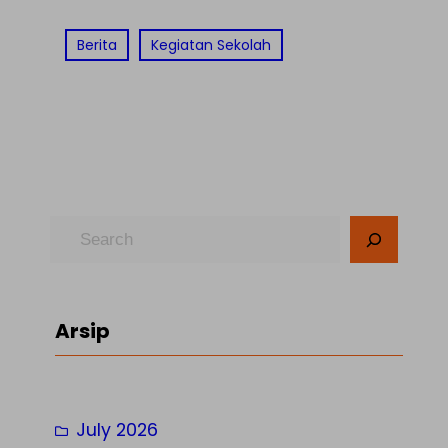
Berita
Kegiatan Sekolah
S
e
a
r
Arsip
c
h
July 2026