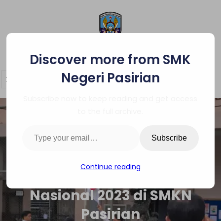
Skip
to
content
SMK Negeri Pasirian
Discover more from SMK
Negeri Pasirian
Subscribe now to keep reading and get access
to the full archive.
Type your email…
Subscribe
Continue reading
Upacara Hari Guru
Nasional 2023 di SMKN
Pasirian