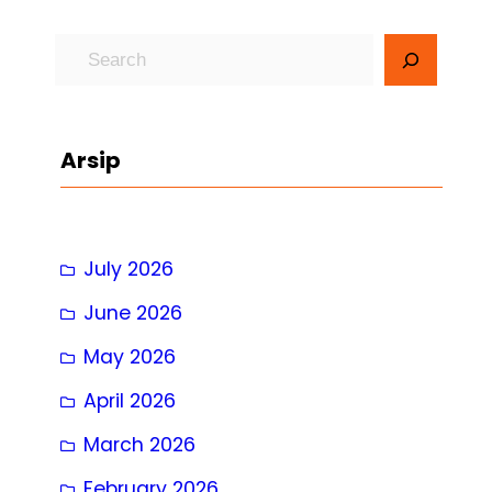
S
e
a
r
Arsip
c
h
July 2026
June 2026
May 2026
April 2026
March 2026
February 2026