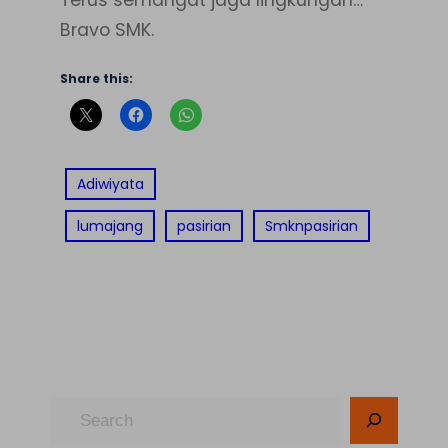
Bravo SMK.
Share this:
Adiwiyata
lumajang
pasirian
Smknpasirian
S
e