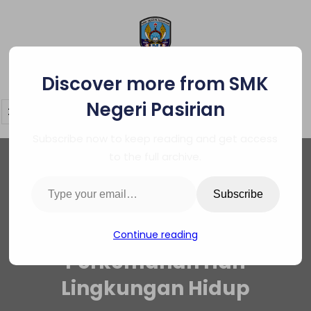
Skip
to
content
SMK Negeri Pasirian
Discover more from SMK
Negeri Pasirian
Subscribe now to keep reading and get access
to the full archive.
Type your email…
Subscribe
Continue reading
Perkemahan Hari
Lingkungan Hidup