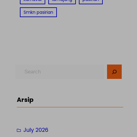
Smkn pasirian
S
e
a
r
Arsip
c
h
July 2026