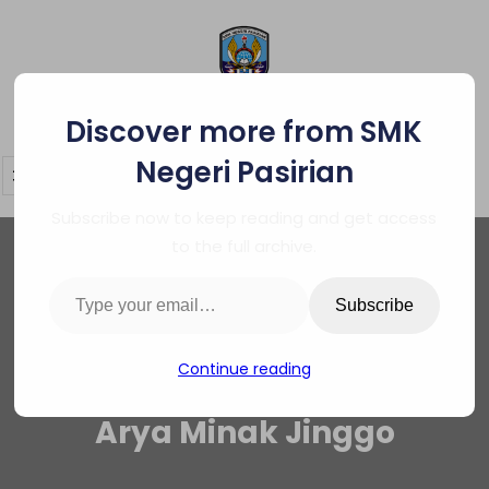
Skip
to
content
SMK Negeri Pasirian
Discover more from SMK
Negeri Pasirian
Subscribe now to keep reading and get access
to the full archive.
Type your email…
Subscribe
Continue reading
Arya Minak Jinggo