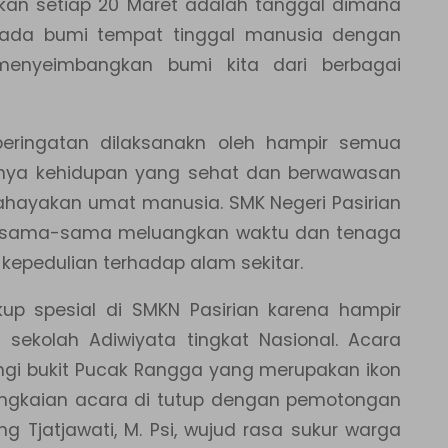
kan setiap 20 Maret adalah tanggal dimana
a pada bumi tempat tinggal manusia dengan
menyeimbangkan bumi kita dari berbagai
eringatan dilaksanakn oleh hampir semua
ngnya kehidupan yang sehat dan berwawasan
hayakan umat manusia. SMK Negeri Pasirian
bersama-sama meluangkan waktu dan tenaga
kepedulian terhadap alam sekitar.
ukup spesial di SMKN Pasirian karena hampir
sekolah Adiwiyata tingkat Nasional. Acara
ingi bukit Pucak Rangga yang merupakan ikon
Rangkaian acara di tutup dengan pemotongan
g Tjatjawati, M. Psi, wujud rasa sukur warga