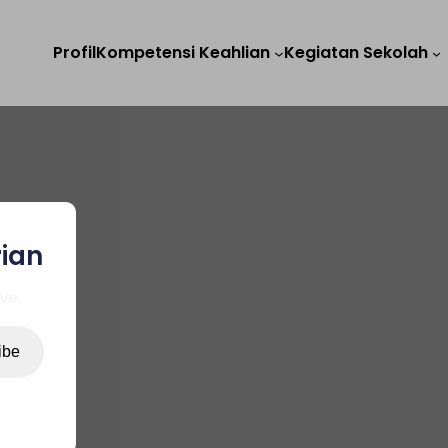
Profil
Kompetensi Keahlian
Kegiatan Sekolah
rian
ve.
ibe