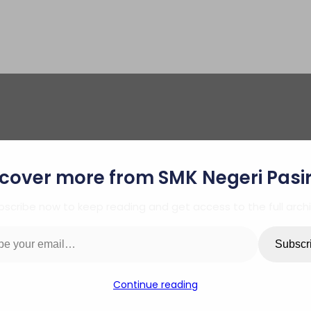
cover more from SMK Negeri Pasi
Peringatan Hari Bumi
bscribe now to keep reading and get access to the full archi
ail…
Subscr
Continue reading