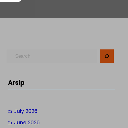
S
e
a
r
Arsip
c
h
July 2026
June 2026