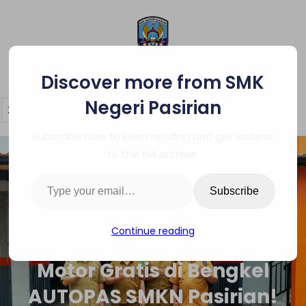
Skip
to
content
SMK Negeri Pasirian
Discover more from SMK
Negeri Pasirian
Subscribe now to keep reading and get access
to the full archive.
Type your email…
Subscribe
Continue reading
Berkah Ramadan: Servis
Motor Gratis di Bengkel
AUTOPAS SMKN Pasirian!