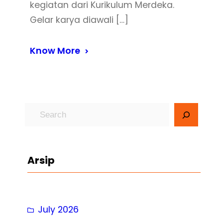
kegiatan dari Kurikulum Merdeka.
Gelar karya diawali […]
Know More
S
e
a
r
Arsip
c
h
July 2026