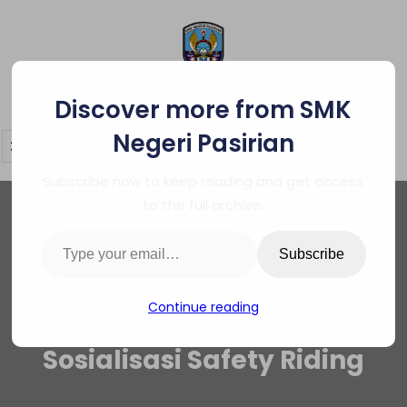
Skip
to
content
SMK Negeri Pasirian
Discover more from SMK
Negeri Pasirian
Subscribe now to keep reading and get access
to the full archive.
Type your email…
Subscribe
Continue reading
Sosialisasi Safety Riding