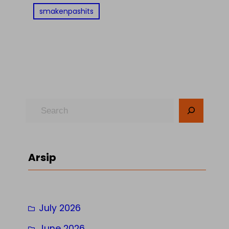
smakenpashits
S
e
a
r
Arsip
c
h
July 2026
June 2026