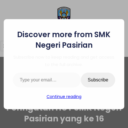
Skip
to
content
SMK Negeri Pasirian
Discover more from SMK
Negeri Pasirian
Subscribe now to keep reading and get access
to the full archive.
Type your email…
Subscribe
Continue reading
Peringatan HUT SMK Negeri
Pasirian yang ke 16