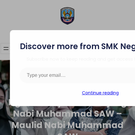
Skip
to
content
SMK Negeri Pasirian
Discover more from SMK Nege
Subscribe now to keep reading and get access to
Type your email…
Continue reading
Ngunduh Syafaat Kanjeng
Nabi Muhammad SAW –
Maulid Nabi Muhammad