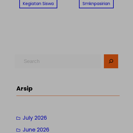
Kegiatan Siswa
Smknpasirian
S
e
a
r
Arsip
c
h
July 2026
June 2026