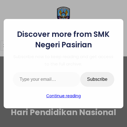
Skip
to
content
SMK Negeri Pasirian
Discover more from SMK
Negeri Pasirian
Subscribe now to keep reading and get access
to the full archive.
Type your email…
Subscribe
Continue reading
Hari Pendidikan Nasional