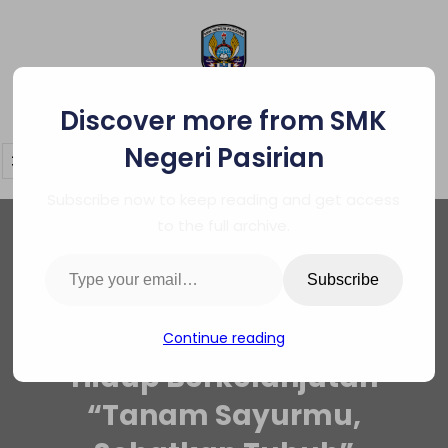
Skip
to
content
SMK Negeri Pasirian
Discover more from SMK
Negeri Pasirian
Subscribe now to keep reading and get access
to the full archive.
Type your email…
Subscribe
Penerapan P5 Tema Gaya
Continue reading
Hidup Berkelanjutan
“Tanam Sayurmu,