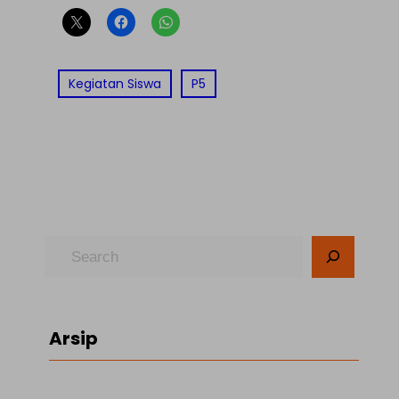
Kegiatan Siswa
P5
S
e
a
r
Arsip
c
h