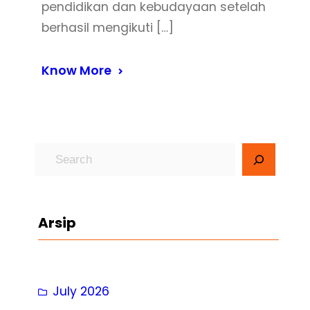
pendidikan dan kebudayaan setelah
berhasil mengikuti […]
Know More
S
e
a
r
Arsip
c
h
July 2026