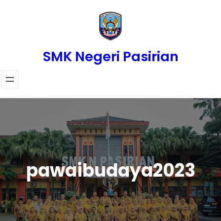
Skip
to
content
SMK Negeri Pasirian
pawaibudaya2023