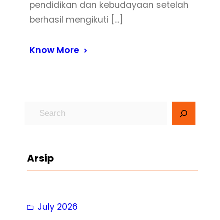
pendidikan dan kebudayaan setelah
berhasil mengikuti […]
Know More
S
e
a
r
Arsip
c
h
July 2026