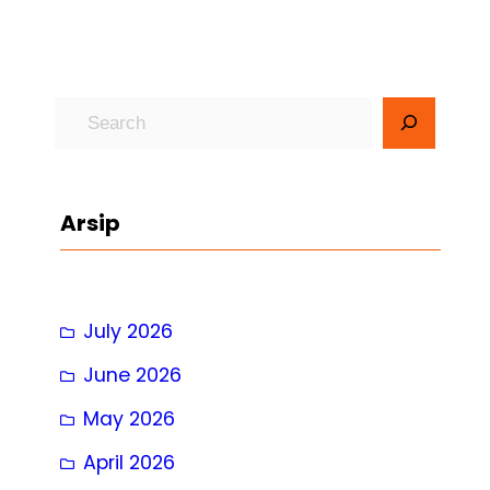
S
e
a
r
Arsip
c
h
July 2026
June 2026
May 2026
April 2026