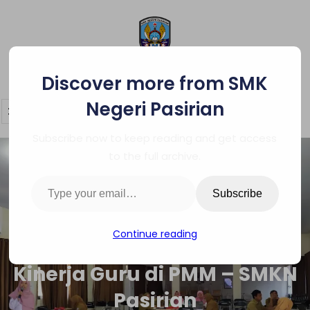
Skip
to
content
SMK Negeri Pasirian
Discover more from SMK
Negeri Pasirian
Subscribe now to keep reading and get access
to the full archive.
Type your email…
Subscribe
Continue reading
Sosialisasi Pengelolaan
Kinerja Guru di PMM – SMKN
Pasirian