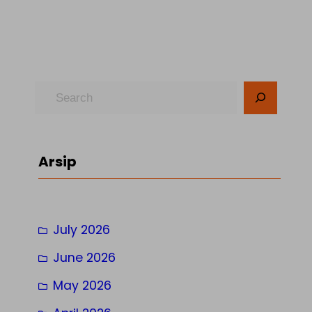
S
e
a
r
Arsip
c
h
July 2026
June 2026
May 2026