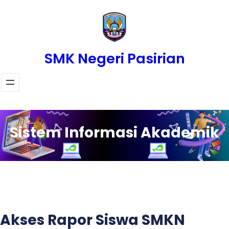
Skip
to
content
SMK Negeri Pasirian
Sistem Informasi Akademik
Akses Rapor Siswa SMKN