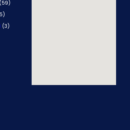
(59)
5)
i
(3)
)