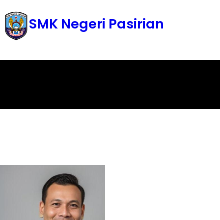
Skip
SMK Negeri Pasirian
to
content