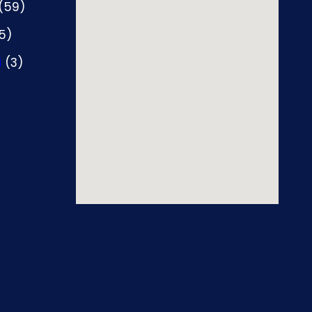
(59)
5)
i
(3)
)