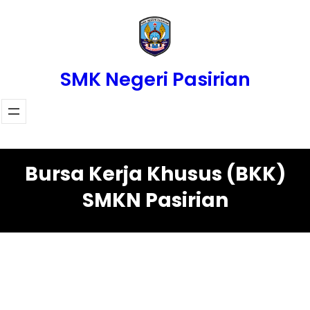
Skip
to
content
SMK Negeri Pasirian
Bursa Kerja Khusus (BKK)
SMKN Pasirian